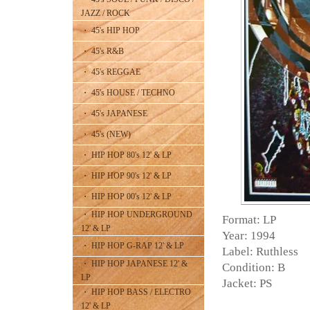
JAZZ / ROCK
・ 45's HIP HOP
・ 45's R&B
・ 45's REGGAE
・ 45's HOUSE / TECHNO
・ 45's JAPANESE
・ 45's (NEW)
・ HIP HOP 80's 12' & LP
・ HIP HOP 90's 12' & LP
・ HIP HOP 00's 12' & LP
・ HIP HOP UNDERGROUND
Format: LP
12' & LP
Year: 1994
・ HIP HOP G-RAP 12' & LP
Label: Ruthless
・ HIP HOP JAPANESE 12' &
Condition: B
LP
Jacket: PS
・ HIP HOP BASS / ELECTRO
12' & LP