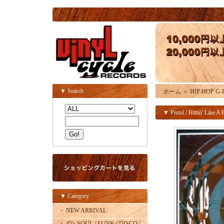
▼ Search
ホーム
＞
HIP HOP G-R
▼ Pistol / Hittin' Like A 
▼ Category
・ NEW ARRIVAL
・ 45's SOUL / FUNK / DISCO /