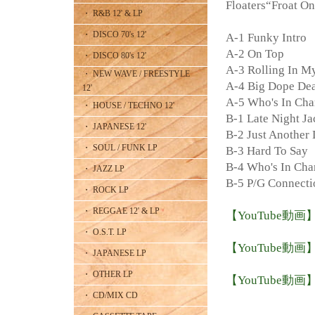
Floaters“Froa
・ R&B 12' & LP
・ DISCO 70's 12'
A-1 Funky Intro
A-2 On Top
・ DISCO 80's 12'
A-3 Rolling In My
・ NEW WAVE / FREESTYLE
A-4 Big Dope Dea
12'
A-5 Who's In Cha
・ HOUSE / TECHNO 12'
B-1 Late Night Ja
・ JAPANESE 12'
B-2 Just Another
・ SOUL / FUNK LP
B-3 Hard To Say
B-4 Who's In Cha
・ JAZZ LP
B-5 P/G Connect
・ ROCK LP
・ REGGAE 12' & LP
【YouTube動画】H
・ O.S.T. LP
【YouTube動画】Bi
・ JAPANESE LP
・ OTHER LP
【YouTube動画】Who
・ CD/MIX CD