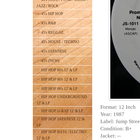
JAZZ / ROCK
・ 45's HIP HOP
・ 45's R&B
・ 45's REGGAE
・ 45's HOUSE / TECHNO
・ 45's JAPANESE
・ 45's (NEW)
・ HIP HOP 80's 12' & LP
・ HIP HOP 90's 12' & LP
・ HIP HOP 00's 12' & LP
・ HIP HOP UNDERGROUND
12' & LP
Format: 12 Inch
・ HIP HOP G-RAP 12' & LP
Year: 1987
・ HIP HOP JAPANESE 12' &
Label: Jump Stree
LP
Condition: B+
・ HIP HOP BASS / ELECTRO
Jacket: --
12' & LP