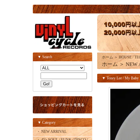
▼ Search
ホーム
＞
HOUSE / TE
ホーム
＞
NEW 
▼ Toney Lee / My Baby
▼ Category
・ NEW ARRIVAL
・ 45's SOUL / FUNK / DISCO /