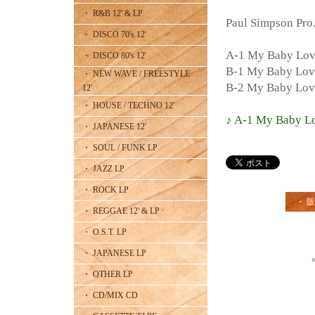
・ R&B 12' & LP
Paul Simpson Pr
・ DISCO 70's 12'
A-1 My Baby Lov
・ DISCO 80's 12'
B-1 My Baby Love
・ NEW WAVE / FREESTYLE
B-2 My Baby Lov
12'
・ HOUSE / TECHNO 12'
♪ A-1 My Baby Lo
・ JAPANESE 12'
・ SOUL / FUNK LP
・ JAZZ LP
・ ROCK LP
・ 
・ REGGAE 12' & LP
・ O.S.T. LP
・ JAPANESE LP
・ OTHER LP
・ CD/MIX CD