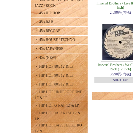
Imperial Brothers / Live I
JAZZ / ROCK
Inch)
2,590円(内税)
・ 45's HIP HOP
・ 45's R&B
・ 45's REGGAE
・ 45's HOUSE / TECHNO
・ 45's JAPANESE
・ 45's (NEW)
Imperial Brothers / We 
・ HIP HOP 80's 12' & LP
Rock (12 Inch)
3,990円(内税)
・ HIP HOP 90's 12' & LP
SOLD OUT
・ HIP HOP 00's 12' & LP
・ HIP HOP UNDERGROUND
12' & LP
・ HIP HOP G-RAP 12' & LP
・ HIP HOP JAPANESE 12' &
LP
・ HIP HOP BASS / ELECTRO
12' & LP