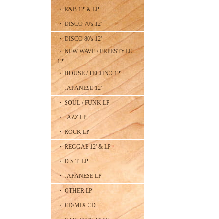
・ R&B 12' & LP
・ DISCO 70's 12'
・ DISCO 80's 12'
・ NEW WAVE / FREESTYLE
12'
・ HOUSE / TECHNO 12'
・ JAPANESE 12'
・ SOUL / FUNK LP
・ JAZZ LP
・ ROCK LP
・ REGGAE 12' & LP
・ O.S.T. LP
・ JAPANESE LP
・ OTHER LP
・ CD/MIX CD