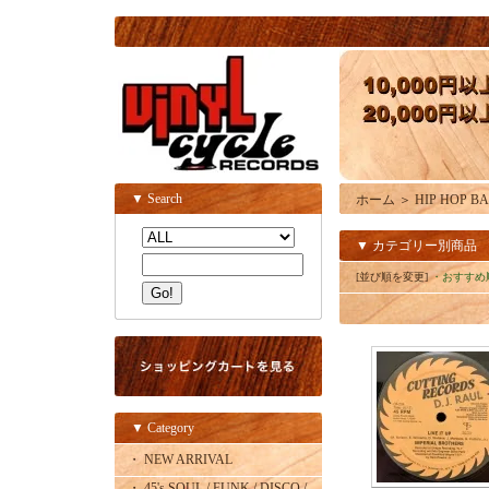
▼ Search
ホーム
＞
HIP HOP BAS
▼ カテゴリー別商品
[並び順を変更]
・おすすめ
▼ Category
・ NEW ARRIVAL
・ 45's SOUL / FUNK / DISCO /