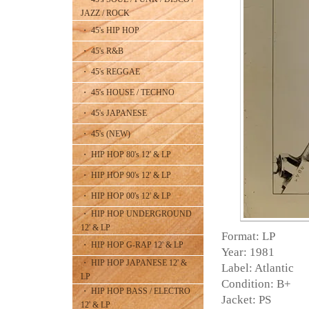
JAZZ / ROCK
・ 45's HIP HOP
・ 45's R&B
・ 45's REGGAE
・ 45's HOUSE / TECHNO
・ 45's JAPANESE
・ 45's (NEW)
・ HIP HOP 80's 12' & LP
・ HIP HOP 90's 12' & LP
・ HIP HOP 00's 12' & LP
・ HIP HOP UNDERGROUND
12' & LP
Format: LP
・ HIP HOP G-RAP 12' & LP
Year: 1981
・ HIP HOP JAPANESE 12' &
Label: Atlantic
LP
Condition: B+
・ HIP HOP BASS / ELECTRO
Jacket: PS
12' & LP