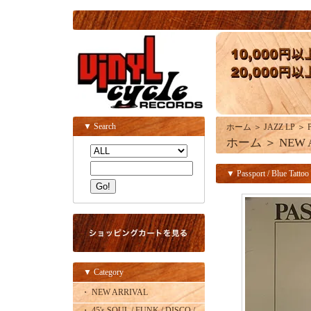
▼ Search
ホーム
＞
JAZZ LP
＞
ホーム
＞
NEW 
▼ Passport / Blue Tattoo
▼ Category
・ NEW ARRIVAL
・ 45's SOUL / FUNK / DISCO /