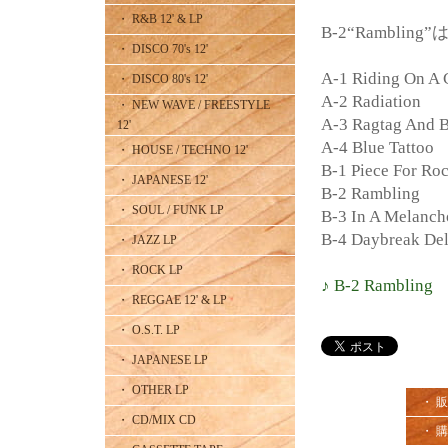
・ R&B 12' & LP
B-2“Ramblin
・ DISCO 70's 12'
A-1 Riding On A 
・ DISCO 80's 12'
A-2 Radiation
・ NEW WAVE / FREESTYLE
A-3 Ragtag And B
12'
A-4 Blue Tattoo
・ HOUSE / TECHNO 12'
B-1 Piece For Ro
・ JAPANESE 12'
B-2 Rambling
・ SOUL / FUNK LP
B-3 In A Melanc
B-4 Daybreak Del
・ JAZZ LP
・ ROCK LP
♪ B-2 Rambling
・ REGGAE 12' & LP
・ O.S.T. LP
・ JAPANESE LP
・ OTHER LP
・ 
・ CD/MIX CD
・ 