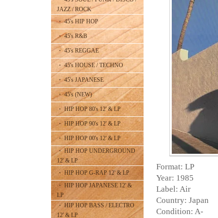
JAZZ / ROCK
・ 45's HIP HOP
・ 45's R&B
・ 45's REGGAE
・ 45's HOUSE / TECHNO
・ 45's JAPANESE
・ 45's (NEW)
・ HIP HOP 80's 12' & LP
・ HIP HOP 90's 12' & LP
・ HIP HOP 00's 12' & LP
・ HIP HOP UNDERGROUND
12' & LP
Format: LP
・ HIP HOP G-RAP 12' & LP
Year: 1985
・ HIP HOP JAPANESE 12' &
Label: Air
LP
Country: Japan
・ HIP HOP BASS / ELECTRO
Condition: A-
12' & LP