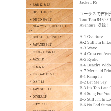
Jacket: PS
・ R&B 12' & LP
・ DISCO 70's 12'
コーラスで吉田
Tom Tom 84がア
・ DISCO 80's 12'
Aventure"収録！
・ NEW WAVE / FREESTYLE
12'
A-1 Overture
・ HOUSE / TECHNO 12'
A-2 Still I'm In 
・ JAPANESE 12'
A-3 Wave
・ SOUL / FUNK LP
A-4 Crescent Ave
A-5 Ryoko
・ JAZZ LP
A-6 Beach's Wid
・ ROCK LP
A-7 Mermaid Prin
・ REGGAE 12' & LP
B-1 Ramp In
B-2 Let Me Say
・ O.S.T. LP
B-3 It's Too Late
・ JAPANESE LP
B-4 Song For You
・ OTHER LP
B-5 Still I'm In 
・ CD/MIX CD
B-6 No End Sum