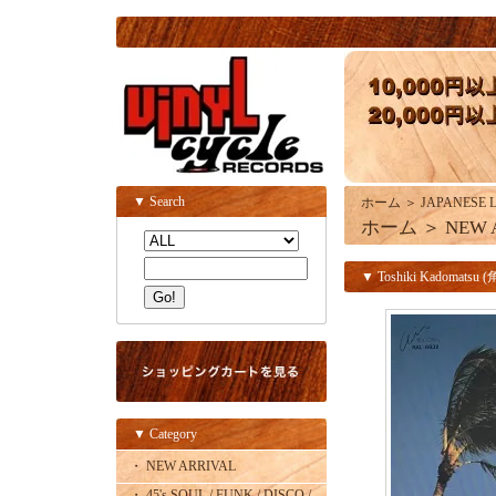
▼ Search
ホーム
＞
JAPANESE 
ホーム
＞
NEW 
▼ Toshiki Kadomatsu (
▼ Category
・ NEW ARRIVAL
・ 45's SOUL / FUNK / DISCO /